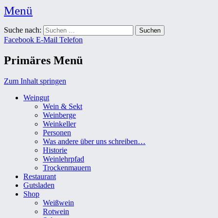
Menü
Weingut Karl Friedrich Aust
Suche nach:
Das Weingut im Herzen der Radebeuler Oberlößnitz
Facebook
E-Mail
Telefon
Primäres Menü
Zum Inhalt springen
Weingut
Wein & Sekt
Weinberge
Weinkeller
Personen
Was andere über uns schreiben…
Historie
Weinlehrpfad
Trockenmauern
Restaurant
Gutsladen
Shop
Weißwein
Rotwein