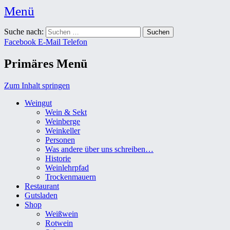
Menü
Weingut Karl Friedrich Aust
Suche nach:
Das Weingut im Herzen der Radebeuler Oberlößnitz
Facebook
E-Mail
Telefon
Primäres Menü
Zum Inhalt springen
Weingut
Wein & Sekt
Weinberge
Weinkeller
Personen
Was andere über uns schreiben…
Historie
Weinlehrpfad
Trockenmauern
Restaurant
Gutsladen
Shop
Weißwein
Rotwein