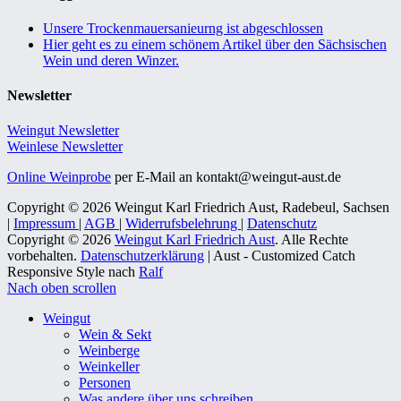
Unsere Trockenmauersanieurng ist abgeschlossen
Hier geht es zu einem schönem Artikel über den Sächsischen
Wein und deren Winzer.
Newsletter
Weingut Newsletter
Weinlese Newsletter
Online Weinprobe
per E-Mail an kontakt@weingut-aust.de
Copyright © 2026 Weingut Karl Friedrich Aust, Radebeul, Sachsen
|
Impressum
|
AGB
|
Widerrufsbelehrung
|
Datenschutz
Copyright © 2026
Weingut Karl Friedrich Aust
. Alle Rechte
vorbehalten.
Datenschutzerklärung
| Aust - Customized Catch
Responsive Style nach
Ralf
Nach oben scrollen
Weingut
Wein & Sekt
Weinberge
Weinkeller
Personen
Was andere über uns schreiben…