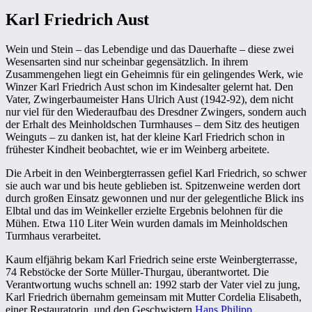
Karl Friedrich Aust
Wein und Stein – das Lebendige und das Dauerhafte – diese zwei
Wesensarten sind nur scheinbar gegensätzlich. In ihrem
Zusammengehen liegt ein Geheimnis für ein gelingendes Werk, wie
Winzer Karl Friedrich Aust schon im Kindesalter gelernt hat. Den
Vater, Zwingerbaumeister Hans Ulrich Aust (1942-92), dem nicht
nur viel für den Wiederaufbau des Dresdner Zwingers, sondern auch
der Erhalt des Meinholdschen Turmhauses – dem Sitz des heutigen
Weinguts – zu danken ist, hat der kleine Karl Friedrich schon in
frühester Kindheit beobachtet, wie er im Weinberg arbeitete.
Die Arbeit in den Weinbergterrassen gefiel Karl Friedrich, so schwer
sie auch war und bis heute geblieben ist. Spitzenweine werden dort
durch großen Einsatz gewonnen und nur der gelegentliche Blick ins
Elbtal und das im Weinkeller erzielte Ergebnis belohnen für die
Mühen. Etwa 110 Liter Wein wurden damals im Meinholdschen
Turmhaus verarbeitet.
Kaum elfjährig bekam Karl Friedrich seine erste Weinbergterrasse,
74 Rebstöcke der Sorte Müller-Thurgau, überantwortet. Die
Verantwortung wuchs schnell an: 1992 starb der Vater viel zu jung,
Karl Friedrich übernahm gemeinsam mit Mutter Cordelia Elisabeth,
einer Restauratorin, und den Geschwistern
Hans Philipp