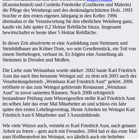
(Kunstschmied) und Cordelia Friederike (Grafikerin und Malerin)
die Pflege des Weinbergs und des denkmalgeschützten Hofs. 1993
brachte er den ersten eigenen Jahrgang in den Keller. 1996
übernahm er die Verantwortung für den elterlichen Weinberg ganz,
kaufte ein Jahr später 0,2 Hektar Rebfläche hinzu. Insgesamt
bewirtschaftet er heute über 5 Hektar Rebfläche.
In dieser Zeit absolvierte er eine Ausbildung zum Steinmetz und
Steinbildhauer am Kölner Dom, wo sein Gesellenstück, ein Teil von
einem Strebebogen, verbaut ist. Es folgten eine Anstellung als
Steinmetz in Dresden und Meißen.
Die Liebe zum Weinanbau wurde stärker: 2002 baute Karl Friedrich
Aust das nach ihm benannte Weingut auf, zu dem seit 2003 auch der
Verarbeitungsbetrieb „Weinhaus Karl Friedrich Aust“ gehört. 2006
eröffnete er das zum Weingut gehörende Restaurant „Weinhaus
Aust“ in zuvor sanierten Räumen. Nach 2008 erfolgreich
bestandener Prüfung zum Winzergesellen stellte Karl Friedrich Aust
im selben Jahr das erste Mal Mitarbeiter an und schloss ein Jahr
später den ersten Lehrlingsvertrag. Heute Arbeiten im Weingut Karl
Friedrich Aust 6 Mitarbeiter und 3 Auszubildende.
Wie viele Winzer auch, versteht es Karl Friedrich Aust, nach getaner
Arbeit zu feiern – gern auch mit Freunden. 2004 lud er das erste Mal
zum Hoftheaterfest ins Weingut, wo jährlich auch ein beliebter