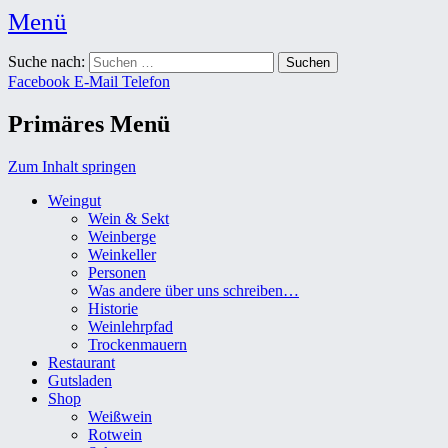
Menü
Weingut Karl Friedrich Aust
Suche nach:
Das Weingut im Herzen der Radebeuler Oberlößnitz
Facebook
E-Mail
Telefon
Primäres Menü
Zum Inhalt springen
Weingut
Wein & Sekt
Weinberge
Weinkeller
Personen
Was andere über uns schreiben…
Historie
Weinlehrpfad
Trockenmauern
Restaurant
Gutsladen
Shop
Weißwein
Rotwein