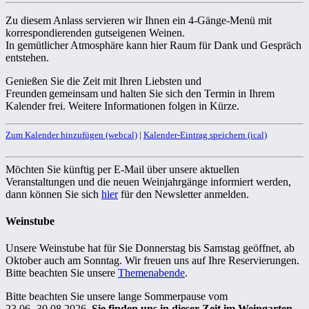
Zu diesem Anlass servieren wir Ihnen ein
4
-Gänge-Menü mit
korrespondierenden gutseigenen Weinen.
In gemütlicher Atmosphäre kann hier Raum für Dank und Gespräch
entstehen.
Genießen Sie
die
Zeit
mit
I
hren Liebsten und
Freunden gemeinsam
und halten Sie sich den Termin in Ihrem
Kalender f
r
ei. Weitere Informationen folgen in Kürze.
Zum Kalender hinzufügen (webcal)
|
Kalender-Eintrag speichern (ical)
Möchten Sie künftig per E-Mail über unsere aktuellen
Veranstaltungen und die neuen Weinjahrgänge informiert werden,
dann können Sie sich
hier
für den Newsletter anmelden.
Weinstube
Unsere Weinstube hat für Sie Donnerstag bis Samstag geöffnet, ab
Oktober auch am Sonntag. Wir freuen uns auf Ihre Reservierungen.
Bitte beachten Sie unsere
Themenabende
.
Bitte beachten Sie unsere lange Sommerpause vom
23.06.-30.08.2026.
Sie finden uns in dieser Zeit im Weingarten