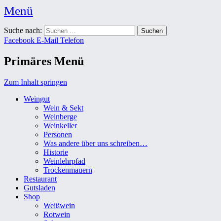
Menü
Weingut Karl Friedrich Aust
Suche nach:
Das Weingut im Herzen der Radebeuler Oberlößnitz
Facebook
E-Mail
Telefon
Primäres Menü
Zum Inhalt springen
Weingut
Wein & Sekt
Weinberge
Weinkeller
Personen
Was andere über uns schreiben…
Historie
Weinlehrpfad
Trockenmauern
Restaurant
Gutsladen
Shop
Weißwein
Rotwein