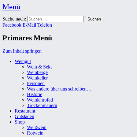
Menü
Weingut Karl Friedrich Aust
Suche nach:
Das Weingut im Herzen der Radebeuler Oberlößnitz
Facebook
E-Mail
Telefon
Primäres Menü
Zum Inhalt springen
Weingut
Wein & Sekt
Weinberge
Weinkeller
Personen
Was andere über uns schreiben…
Historie
Weinlehrpfad
Trockenmauern
Restaurant
Gutsladen
Shop
Weißwein
Rotwein