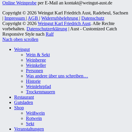
Online Weinprobe
per E-Mail an kontakt@weingut-aust.de
Copyright © 2026 Weingut Karl Friedrich Aust, Radebeul, Sachsen
|
Impressum
|
AGB
|
Widerrufsbelehrung
|
Datenschutz
Copyright © 2026
Weingut Karl Friedrich Aust
. Alle Rechte
vorbehalten.
Datenschutzerklärung
| Aust - Customized Catch
Responsive Style nach
Ralf
Nach oben scrollen
Weingut
Wein & Sekt
Weinberge
Weinkeller
Personen
Was andere über uns schreiben…
Historie
Weinlehrpfad
Trockenmauern
Restaurant
Gutsladen
Shop
Weißwein
Rotwein
Sekt
Veranstaltungen