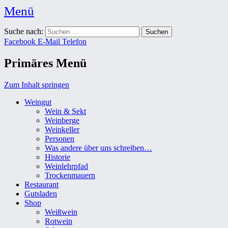
Menü
Weingut Karl Friedrich Aust
Suche nach:
Das Weingut im Herzen der Radebeuler Oberlößnitz
Facebook
E-Mail
Telefon
Primäres Menü
Zum Inhalt springen
Weingut
Wein & Sekt
Weinberge
Weinkeller
Personen
Was andere über uns schreiben…
Historie
Weinlehrpfad
Trockenmauern
Restaurant
Gutsladen
Shop
Weißwein
Rotwein