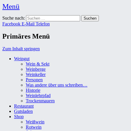
Menü
Weingut Karl Friedrich Aust
Suche nach:
Das Weingut im Herzen der Radebeuler Oberlößnitz
Facebook
E-Mail
Telefon
Primäres Menü
Zum Inhalt springen
Weingut
Wein & Sekt
Weinberge
Weinkeller
Personen
Was andere über uns schreiben…
Historie
Weinlehrpfad
Trockenmauern
Restaurant
Gutsladen
Shop
Weißwein
Rotwein