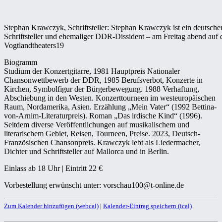
Stephan Krawczyk, Schriftsteller: Stephan Krawczyk ist ein deutsch
Schriftsteller und ehemaliger DDR-Dissident – am Freitag abend auf
Vogtlandtheaters19
Biogramm
Studium der Konzertgitarre, 1981 Hauptpreis Nationaler
Chansonwettbewerb der DDR, 1985 Berufsverbot, Konzerte in
Kirchen, Symbolfigur der Bürgerbewegung. 1988 Verhaftung,
Abschiebung in den Westen. Konzerttourneen im westeuropäischen
Raum, Nordamerika, Asien. Erzählung „Mein Vater“ (1992 Bettina-
von-Arnim-Literaturpreis). Roman „Das irdische Kind“ (1996).
Seitdem diverse Veröffentlichungen auf musikalischem und
literarischem Gebiet, Reisen, Tourneen, Preise. 2023, Deutsch-
Französischen Chansonpreis. Krawczyk lebt als Liedermacher,
Dichter und Schriftsteller auf Mallorca und in Berlin.
Einlass ab 18 Uhr | Eintritt 22 €
Vorbestellung erwünscht unter: vorschau100@t-online.de
Zum Kalender hinzufügen (webcal)
|
Kalender-Eintrag speichern (ical)