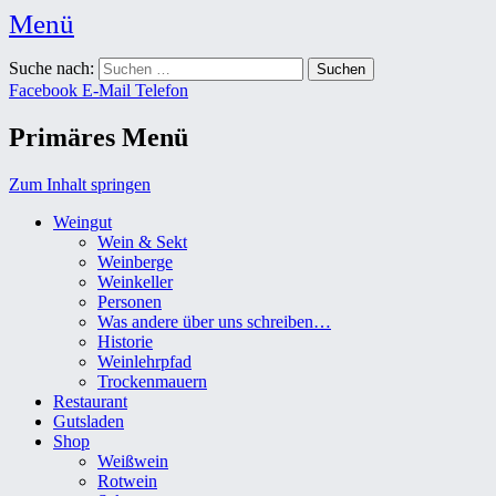
Menü
Weingut Karl Friedrich Aust
Suche nach:
Das Weingut im Herzen der Radebeuler Oberlößnitz
Facebook
E-Mail
Telefon
Primäres Menü
Zum Inhalt springen
Weingut
Wein & Sekt
Weinberge
Weinkeller
Personen
Was andere über uns schreiben…
Historie
Weinlehrpfad
Trockenmauern
Restaurant
Gutsladen
Shop
Weißwein
Rotwein