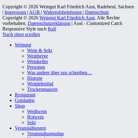
Copyright © 2026 Weingut Karl Friedrich Aust, Radebeul, Sachsen
|
Impressum
|
AGB
|
Widerrufsbelehrung
|
Datenschutz
Copyright © 2026
Weingut Karl Friedrich Aust
. Alle Rechte
vorbehalten.
Datenschutzerklärung
| Aust - Customized Catch
Responsive Style nach
Ralf
Nach oben scrollen
Weingut
Wein & Sekt
Weinberge
Weinkeller
Personen
Was andere über uns schreiben…
Historie
Weinlehrpfad
Trockenmauern
Restaurant
Gutsladen
Shop
Weißwein
Rotwein
Sekt
Veranstaltungen
Veranstaltungsplan