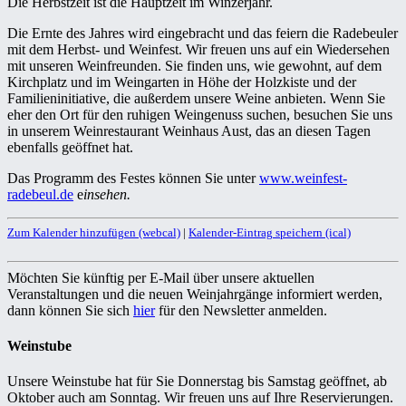
Die Herbstzeit ist die Hauptzeit im Winzerjahr.
Die Ernte des Jahres wird eingebracht und das feiern die Radebeuler
mit dem Herbst- und Weinfest. Wir freuen uns auf ein Wiedersehen
mit unseren Weinfreunden. Sie finden uns, wie gewohnt, auf dem
Kirchplatz und im Weingarten in Höhe der Holzkiste und der
Familieninitiative, die außerdem unsere Weine anbieten. Wenn Sie
eher den Ort für den ruhigen Weingenuss suchen, besuchen Sie uns
in unserem Weinrestaurant Weinhaus Aust, das an diesen Tagen
ebenfalls geöffnet hat.
Das Programm des Festes können Sie unter
www.weinfest-
radebeul.de
e
insehen.
Zum Kalender hinzufügen (webcal)
|
Kalender-Eintrag speichern (ical)
Möchten Sie künftig per E-Mail über unsere aktuellen
Veranstaltungen und die neuen Weinjahrgänge informiert werden,
dann können Sie sich
hier
für den Newsletter anmelden.
Weinstube
Unsere Weinstube hat für Sie Donnerstag bis Samstag geöffnet, ab
Oktober auch am Sonntag. Wir freuen uns auf Ihre Reservierungen.