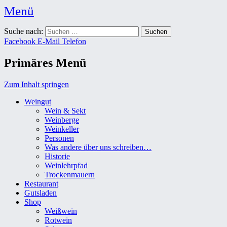
Menü
Weingut Karl Friedrich Aust
Suche nach:
Das Weingut im Herzen der Radebeuler Oberlößnitz
Facebook
E-Mail
Telefon
Primäres Menü
Zum Inhalt springen
Weingut
Wein & Sekt
Weinberge
Weinkeller
Personen
Was andere über uns schreiben…
Historie
Weinlehrpfad
Trockenmauern
Restaurant
Gutsladen
Shop
Weißwein
Rotwein