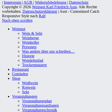
|
Impressum
|
AGB
|
Widerrufsbelehrung
|
Datenschutz
Copyright © 2026
Weingut Karl Friedrich Aust
. Alle Rechte
vorbehalten.
Datenschutzerklärung
| Aust - Customized Catch
Responsive Style nach
Ralf
Nach oben scrollen
Weingut
Wein & Sekt
Weinberge
Weinkeller
Personen
Was andere über uns schreiben…
Historie
Weinlehrpfad
Trockenmauern
Restaurant
Gutsladen
Shop
Weißwein
Rotwein
Sekt
Veranstaltungen
Veranstaltungsplan
Veranstaltungsanfragen
Veranstaltungschronik