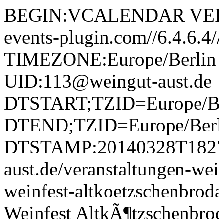
BEGIN:VCALENDAR VERS
events-plugin.com//6.4.6.
TIMEZONE:Europe/Berli
UID:113@weingut-aust.de
DTSTART;TZID=Europe/Be
DTEND;TZID=Europe/Berl
DTSTAMP:20140328T18274
aust.de/veranstaltungen-wei
weinfest-altkoetzschenbr
Weinfest AltkÃ¶tzschenbr