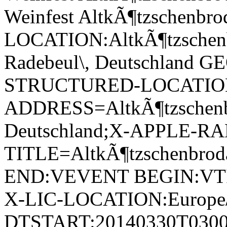
Weinfest AltkÃ¶tzschenbro
LOCATION:AltkÃ¶tzschenbr
Radebeul\, Deutschland G
STRUCTURED-LOCATIO
ADDRESS=AltkÃ¶tzschenbro
Deutschland;X-APPLE-RA
TITLE=AltkÃ¶tzschenbroda
END:VEVENT BEGIN:VTI
X-LIC-LOCATION:Europe
DTSTART:20140330T030