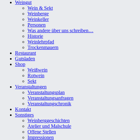
Weingut
Wein & Sekt
Weinberge
Weinkeller
Personen
Was andere über uns schreiben…
Historie
Weinlehrpfad
Trockenmauern
Restaurant
Gutsladen
Shop
Weißwein
Rotwein
Sekt
Veranstaltungen
Veranstaltungsplan
Veranstaltungsanfragen
Veranstaltungschronik
Kontakt
Sonstiges
Weinberggeschichten
Atelier und Malschule
Offene Stellen
Impressionen