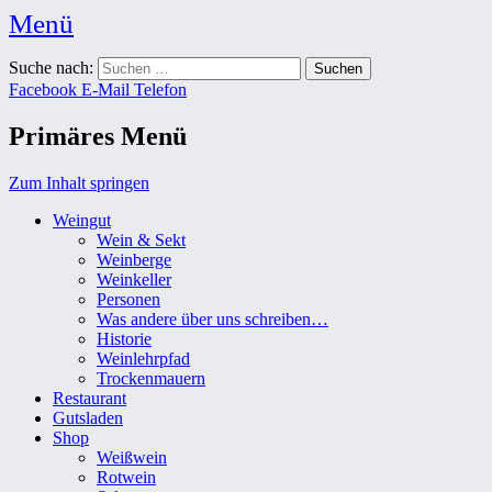
Menü
Weingut Karl Friedrich Aust
Suche nach:
Das Weingut im Herzen der Radebeuler Oberlößnitz
Facebook
E-Mail
Telefon
Primäres Menü
Zum Inhalt springen
Weingut
Wein & Sekt
Weinberge
Weinkeller
Personen
Was andere über uns schreiben…
Historie
Weinlehrpfad
Trockenmauern
Restaurant
Gutsladen
Shop
Weißwein
Rotwein