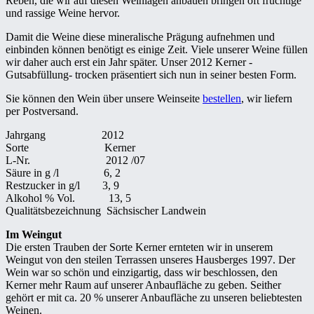
Reben, die wir auf diesen Weinlagen anbauen bringen oft fruchtige
und rassige Weine hervor.
Damit die Weine diese mineralische Prägung aufnehmen und
einbinden können benötigt es einige Zeit. Viele unserer Weine füllen
wir daher auch erst ein Jahr später. Unser 2012 Kerner -
Gutsabfüllung- trocken präsentiert sich nun in seiner besten Form.
Sie können den Wein über unsere Weinseite
bestellen
, wir liefern
per Postversand.
Jahrgang 2012
Sorte Kerner
L-Nr. 2012 /07
Säure in g /l 6, 2
Restzucker in g/l 3, 9
Alkohol % Vol. 13, 5
Qualitätsbezeichnung Sächsischer Landwein
Im Weingut
Die ersten Trauben der Sorte Kerner ernteten wir in unserem
Weingut von den steilen Terrassen unseres Hausberges 1997. Der
Wein war so schön und einzigartig, dass wir beschlossen, den
Kerner mehr Raum auf unserer Anbaufläche zu geben. Seither
gehört er mit ca. 20 % unserer Anbaufläche zu unseren beliebtesten
Weinen.