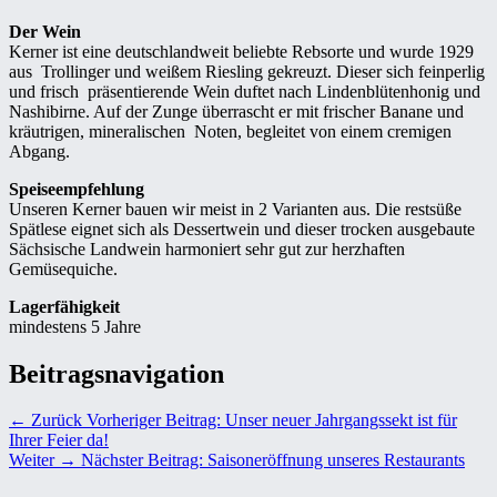
Der Wein
Kerner ist eine deutschlandweit beliebte Rebsorte und wurde 1929
aus Trollinger und weißem Riesling gekreuzt. Dieser sich feinperlig
und frisch präsentierende Wein duftet nach Lindenblütenhonig und
Nashibirne. Auf der Zunge überrascht er mit frischer Banane und
kräutrigen, mineralischen Noten, begleitet von einem cremigen
Abgang.
Speiseempfehlung
Unseren Kerner bauen wir meist in 2 Varianten aus. Die restsüße
Spätlese eignet sich als Dessertwein und dieser trocken ausgebaute
Sächsische Landwein harmoniert sehr gut zur herzhaften
Gemüsequiche.
Lagerfähigkeit
mindestens 5 Jahre
Beitragsnavigation
← Zurück
Vorheriger Beitrag:
Unser neuer Jahrgangssekt ist für
Ihrer Feier da!
Weiter →
Nächster Beitrag:
Saisoneröffnung unseres Restaurants