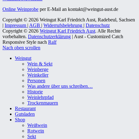
Online Weinprobe
per E-Mail an kontakt@weingut-aust.de
Copyright © 2026 Weingut Karl Friedrich Aust, Radebeul, Sachsen
|
Impressum
|
AGB
|
Widerrufsbelehrung
|
Datenschutz
Copyright © 2026
Weingut Karl Friedrich Aust
. Alle Rechte
vorbehalten.
Datenschutzerklärung
| Aust - Customized Catch
Responsive Style nach
Ralf
Nach oben scrollen
Weingut
Wein & Sekt
Weinberge
Weinkeller
Personen
Was andere über uns schreiben…
Historie
Weinlehrpfad
Trockenmauern
Restaurant
Gutsladen
Shop
Weißwein
Rotwein
Sekt