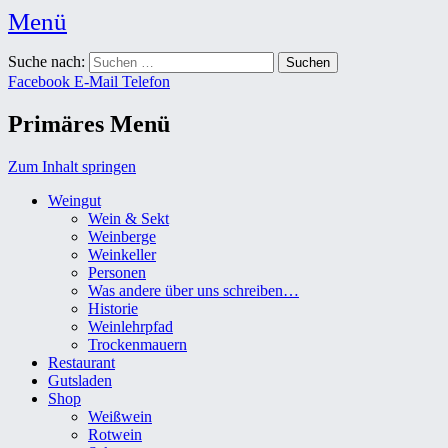
Menü
Weingut Karl Friedrich Aust
Suche nach:
Das Weingut im Herzen der Radebeuler Oberlößnitz
Facebook
E-Mail
Telefon
Primäres Menü
Zum Inhalt springen
Weingut
Wein & Sekt
Weinberge
Weinkeller
Personen
Was andere über uns schreiben…
Historie
Weinlehrpfad
Trockenmauern
Restaurant
Gutsladen
Shop
Weißwein
Rotwein