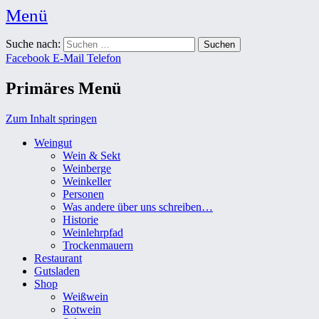
Menü
Weingut Karl Friedrich Aust
Suche nach:
Das Weingut im Herzen der Radebeuler Oberlößnitz
Facebook
E-Mail
Telefon
Primäres Menü
Zum Inhalt springen
Weingut
Wein & Sekt
Weinberge
Weinkeller
Personen
Was andere über uns schreiben…
Historie
Weinlehrpfad
Trockenmauern
Restaurant
Gutsladen
Shop
Weißwein
Rotwein