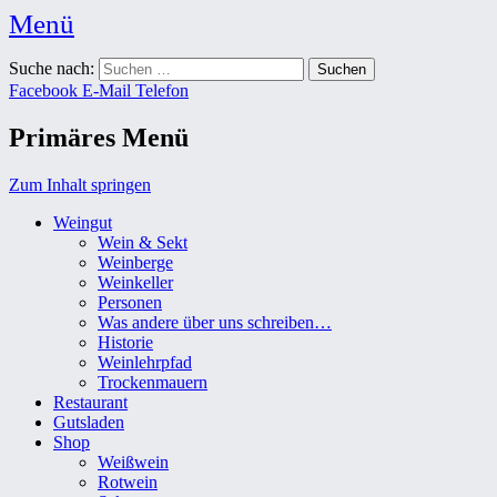
Menü
Weingut Karl Friedrich Aust
Suche nach:
Das Weingut im Herzen der Radebeuler Oberlößnitz
Facebook
E-Mail
Telefon
Primäres Menü
Zum Inhalt springen
Weingut
Wein & Sekt
Weinberge
Weinkeller
Personen
Was andere über uns schreiben…
Historie
Weinlehrpfad
Trockenmauern
Restaurant
Gutsladen
Shop
Weißwein
Rotwein