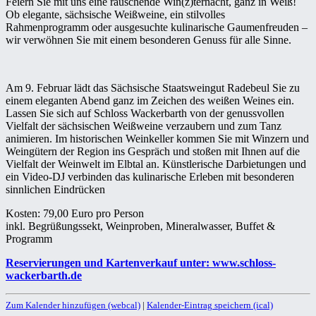
Feiern Sie mit uns eine rauschende Win(z)ternacht, ganz in Weiß!
Ob elegante, sächsische Weißweine, ein stilvolles
Rahmenprogramm oder ausgesuchte kulinarische Gaumenfreuden –
wir verwöhnen Sie mit einem besonderen Genuss für alle Sinne.
Am 9. Februar lädt das Sächsische Staatsweingut Radebeul Sie zu
einem eleganten Abend ganz im Zeichen des weißen Weines ein.
Lassen Sie sich auf Schloss Wackerbarth von der genussvollen
Vielfalt der sächsischen Weißweine verzaubern und zum Tanz
animieren. Im historischen Weinkeller kommen Sie mit Winzern und
Weingütern der Region ins Gespräch und stoßen mit Ihnen auf die
Vielfalt der Weinwelt im Elbtal an. Künstlerische Darbietungen und
ein Video-DJ verbinden das kulinarische Erleben mit besonderen
sinnlichen Eindrücken
Kosten: 79,00 Euro pro Person
inkl. Begrüßungssekt, Weinproben, Mineralwasser, Buffet &
Programm
Reservierungen und Kartenverkauf unter: www.schloss-
wackerbarth.de
Zum Kalender hinzufügen (webcal)
|
Kalender-Eintrag speichern (ical)