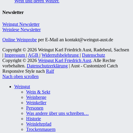
Wein und deren Winzer.
Newsletter
Weingut Newsletter
Weinlese Newsletter
Online Weinprobe
per E-Mail an kontakt@weingut-aust.de
Copyright © 2026 Weingut Karl Friedrich Aust, Radebeul, Sachsen
|
Impressum
|
AGB
|
Widerrufsbelehrung
|
Datenschutz
Copyright © 2026
Weingut Karl Friedrich Aust
. Alle Rechte
vorbehalten.
Datenschutzerklärung
| Aust - Customized Catch
Responsive Style nach
Ralf
Nach oben scrollen
Weingut
Wein & Sekt
Weinberge
Weinkeller
Personen
Was andere über uns schreiben…
Historie
Weinlehrpfad
Trockenmauern