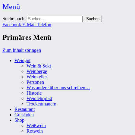
Menü
Weingut Karl Friedrich Aust
Suche nach:
Das Weingut im Herzen der Radebeuler Oberlößnitz
Facebook
E-Mail
Telefon
Primäres Menü
Zum Inhalt springen
Weingut
Wein & Sekt
Weinberge
Weinkeller
Personen
Was andere über uns schreiben…
Historie
Weinlehrpfad
Trockenmauern
Restaurant
Gutsladen
Shop
Weißwein
Rotwein