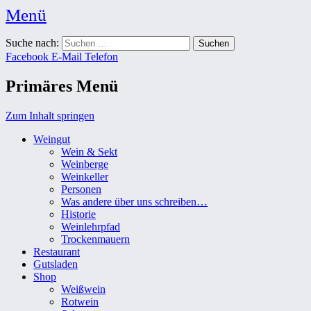
Menü
Weingut Karl Friedrich Aust
Suche nach:
Das Weingut im Herzen der Radebeuler Oberlößnitz
Facebook
E-Mail
Telefon
Primäres Menü
Zum Inhalt springen
Weingut
Wein & Sekt
Weinberge
Weinkeller
Personen
Was andere über uns schreiben…
Historie
Weinlehrpfad
Trockenmauern
Restaurant
Gutsladen
Shop
Weißwein
Rotwein