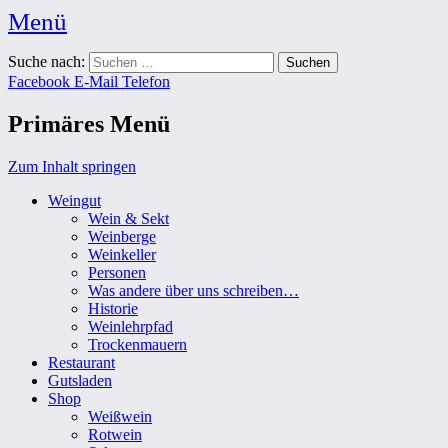
Menü
Weingut Karl Friedrich Aust
Suche nach:
Das Weingut im Herzen der Radebeuler Oberlößnitz
Facebook
E-Mail
Telefon
Primäres Menü
Zum Inhalt springen
Weingut
Wein & Sekt
Weinberge
Weinkeller
Personen
Was andere über uns schreiben…
Historie
Weinlehrpfad
Trockenmauern
Restaurant
Gutsladen
Shop
Weißwein
Rotwein