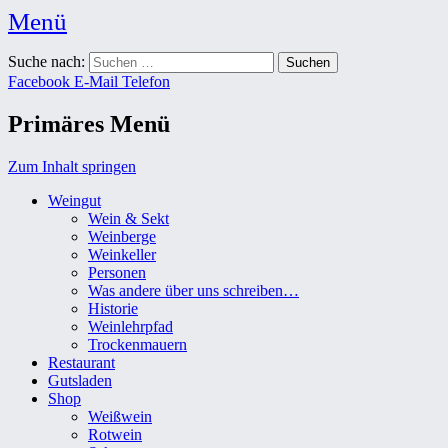
Menü
Weingut Karl Friedrich Aust
Suche nach:
Das Weingut im Herzen der Radebeuler Oberlößnitz
Facebook
E-Mail
Telefon
Primäres Menü
Zum Inhalt springen
Weingut
Wein & Sekt
Weinberge
Weinkeller
Personen
Was andere über uns schreiben…
Historie
Weinlehrpfad
Trockenmauern
Restaurant
Gutsladen
Shop
Weißwein
Rotwein