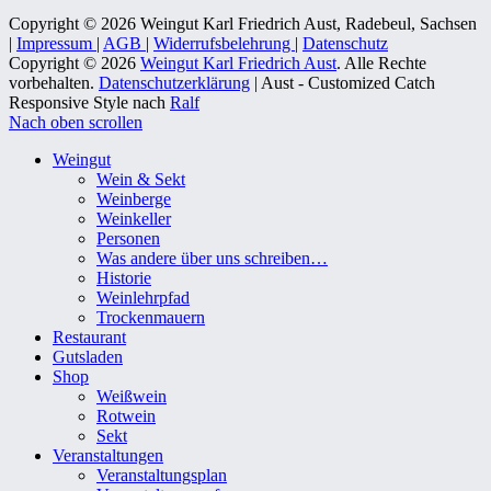
Copyright © 2026 Weingut Karl Friedrich Aust, Radebeul, Sachsen
|
Impressum
|
AGB
|
Widerrufsbelehrung
|
Datenschutz
Copyright © 2026
Weingut Karl Friedrich Aust
. Alle Rechte
vorbehalten.
Datenschutzerklärung
| Aust - Customized Catch
Responsive Style nach
Ralf
Nach oben scrollen
Weingut
Wein & Sekt
Weinberge
Weinkeller
Personen
Was andere über uns schreiben…
Historie
Weinlehrpfad
Trockenmauern
Restaurant
Gutsladen
Shop
Weißwein
Rotwein
Sekt
Veranstaltungen
Veranstaltungsplan