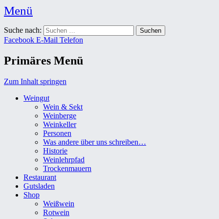
Menü
Weingut Karl Friedrich Aust
Suche nach:
Das Weingut im Herzen der Radebeuler Oberlößnitz
Facebook
E-Mail
Telefon
Primäres Menü
Zum Inhalt springen
Weingut
Wein & Sekt
Weinberge
Weinkeller
Personen
Was andere über uns schreiben…
Historie
Weinlehrpfad
Trockenmauern
Restaurant
Gutsladen
Shop
Weißwein
Rotwein