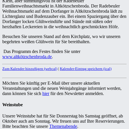
Klein, aber stimmungsvoll ist der Radebeuler
Familienweihnachtsmarkt in Altkötzschenbroda. Der Radebeuler
Weihnachtsmarkt auf dem Dorfanger in Altkötzschenbroda lädt zu
Lichterglanz und Budenzauber ein. Bei einem Spaziergang über den
Dorfanger locken Glühweindüfte und Stände mit süßen oder
herzhaften Leckereien in die weihnachtlich geschmückten Höfe.
Besuchen Sie unseren Stand auf dem Kirchplatz, wo wir unseren
begehrten weißen Glühwein für Sie bereithalten.
Das Programm des Festes finden Sie unter
www.altkötzschenbroda.de
.
Zum Kalender hinzufügen (webcal)
|
Kalender-Eintrag speichern (ical)
Möchten Sie künftig per E-Mail über unsere aktuellen
Veranstaltungen und die neuen Weinjahrgänge informiert werden,
dann können Sie sich
hier
für den Newsletter anmelden.
Weinstube
Unsere Weinstube hat für Sie Donnerstag bis Samstag geöffnet, ab
Oktober auch am Sonntag. Wir freuen uns auf Ihre Reservierungen.
Bitte beachten Sie unsere
Themenabende
.