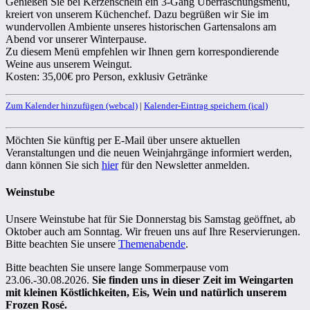
Genießen Sie bei Kerzenschein ein 3-Gang Überraschungsmenü,
kreiert von unserem Küchenchef. Dazu begrüßen wir Sie im
wundervollen Ambiente unseres historischen Gartensalons am
Abend vor unserer Winterpause.
Zu diesem Menü empfehlen wir Ihnen gern korrespondierende
Weine aus unserem Weingut.
Kosten: 35,00€ pro Person, exklusiv Getränke
Zum Kalender hinzufügen (webcal)
|
Kalender-Eintrag speichern (ical)
Möchten Sie künftig per E-Mail über unsere aktuellen
Veranstaltungen und die neuen Weinjahrgänge informiert werden,
dann können Sie sich
hier
für den Newsletter anmelden.
Weinstube
Unsere Weinstube hat für Sie Donnerstag bis Samstag geöffnet, ab
Oktober auch am Sonntag. Wir freuen uns auf Ihre Reservierungen.
Bitte beachten Sie unsere
Themenabende
.
Bitte beachten Sie unsere lange Sommerpause vom
23.06.-30.08.2026.
Sie finden uns in dieser Zeit im Weingarten
mit kleinen Köstlichkeiten, Eis, Wein und natürlich unserem
Frozen Rosé.