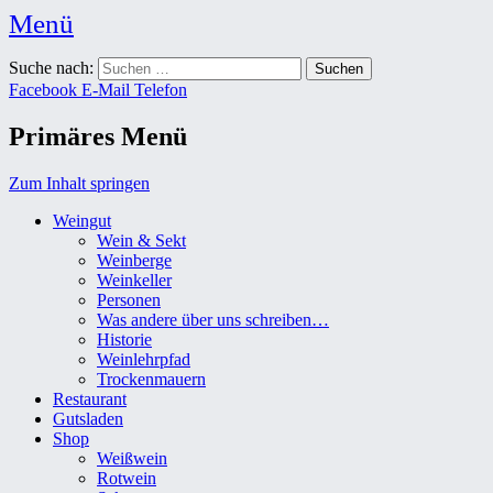
Menü
Weingut Karl Friedrich Aust
Suche nach:
Das Weingut im Herzen der Radebeuler Oberlößnitz
Facebook
E-Mail
Telefon
Primäres Menü
Zum Inhalt springen
Weingut
Wein & Sekt
Weinberge
Weinkeller
Personen
Was andere über uns schreiben…
Historie
Weinlehrpfad
Trockenmauern
Restaurant
Gutsladen
Shop
Weißwein
Rotwein