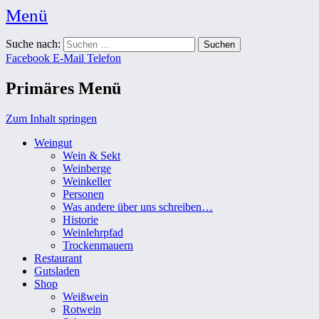
Menü
Weingut Karl Friedrich Aust
Suche nach:
Das Weingut im Herzen der Radebeuler Oberlößnitz
Facebook
E-Mail
Telefon
Primäres Menü
Zum Inhalt springen
Weingut
Wein & Sekt
Weinberge
Weinkeller
Personen
Was andere über uns schreiben…
Historie
Weinlehrpfad
Trockenmauern
Restaurant
Gutsladen
Shop
Weißwein
Rotwein