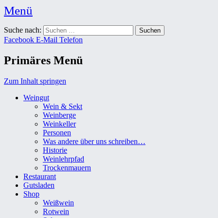
Menü
Weingut Karl Friedrich Aust
Suche nach:
Das Weingut im Herzen der Radebeuler Oberlößnitz
Facebook
E-Mail
Telefon
Primäres Menü
Zum Inhalt springen
Weingut
Wein & Sekt
Weinberge
Weinkeller
Personen
Was andere über uns schreiben…
Historie
Weinlehrpfad
Trockenmauern
Restaurant
Gutsladen
Shop
Weißwein
Rotwein