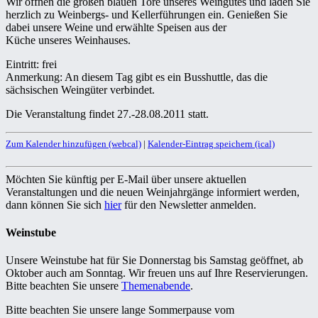
Wir öffnen die großen blauen Tore unseres Weingutes und laden Sie
herzlich zu Weinbergs- und Kellerführungen ein. Genießen Sie
dabei unsere Weine und erwählte Speisen aus der
Küche unseres Weinhauses.
Eintritt: frei
Anmerkung: An diesem Tag gibt es ein Busshuttle, das die
sächsischen Weingüter verbindet.
Die Veranstaltung findet 27.-28.08.2011 statt.
Zum Kalender hinzufügen (webcal)
|
Kalender-Eintrag speichern (ical)
Möchten Sie künftig per E-Mail über unsere aktuellen
Veranstaltungen und die neuen Weinjahrgänge informiert werden,
dann können Sie sich
hier
für den Newsletter anmelden.
Weinstube
Unsere Weinstube hat für Sie Donnerstag bis Samstag geöffnet, ab
Oktober auch am Sonntag. Wir freuen uns auf Ihre Reservierungen.
Bitte beachten Sie unsere
Themenabende
.
Bitte beachten Sie unsere lange Sommerpause vom