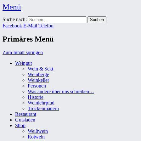
Menü
Weingut Karl Friedrich Aust
Suche nach:
Das Weingut im Herzen der Radebeuler Oberlößnitz
Facebook
E-Mail
Telefon
Primäres Menü
Zum Inhalt springen
Weingut
Wein & Sekt
Weinberge
Weinkeller
Personen
Was andere über uns schreiben…
Historie
Weinlehrpfad
Trockenmauern
Restaurant
Gutsladen
Shop
Weißwein
Rotwein