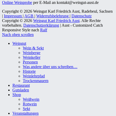
Online Weinprobe
per E-Mail an kontakt@weingut-aust.de
Copyright © 2026 Weingut Karl Friedrich Aust, Radebeul, Sachsen
|
Impressum
|
AGB
|
Widerrufsbelehrung
|
Datenschutz
Copyright © 2026
Weingut Karl Friedrich Aust
. Alle Rechte
vorbehalten.
Datenschutzerklärung
| Aust - Customized Catch
Responsive Style nach
Ralf
Nach oben scrollen
Weingut
Wein & Sekt
Weinberge
Weinkeller
Personen
Was andere über uns schreiben…
Historie
Weinlehrpfad
Trockenmauern
Restaurant
Gutsladen
Shop
Weißwein
Rotwein
Sekt
Veranstaltungen