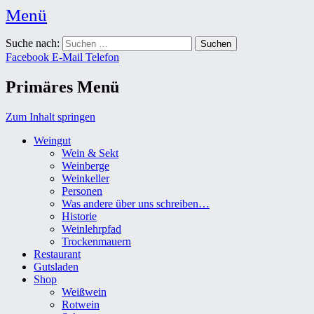
Menü
Weingut Karl Friedrich Aust
Suche nach:
Das Weingut im Herzen der Radebeuler Oberlößnitz
Facebook
E-Mail
Telefon
Primäres Menü
Zum Inhalt springen
Weingut
Wein & Sekt
Weinberge
Weinkeller
Personen
Was andere über uns schreiben…
Historie
Weinlehrpfad
Trockenmauern
Restaurant
Gutsladen
Shop
Weißwein
Rotwein