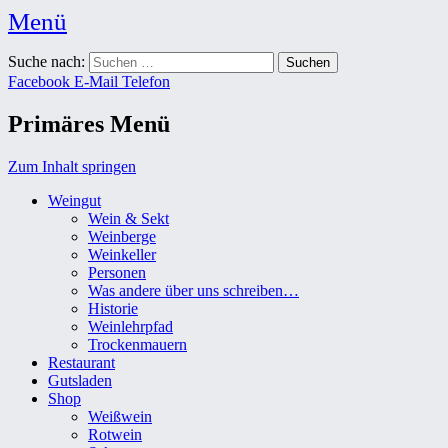
Menü
Weingut Karl Friedrich Aust
Suche nach:
Das Weingut im Herzen der Radebeuler Oberlößnitz
Facebook
E-Mail
Telefon
Primäres Menü
Zum Inhalt springen
Weingut
Wein & Sekt
Weinberge
Weinkeller
Personen
Was andere über uns schreiben…
Historie
Weinlehrpfad
Trockenmauern
Restaurant
Gutsladen
Shop
Weißwein
Rotwein