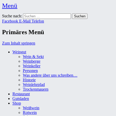
Menü
Weingut Karl Friedrich Aust
Suche nach:
Das Weingut im Herzen der Radebeuler Oberlößnitz
Facebook
E-Mail
Telefon
Primäres Menü
Zum Inhalt springen
Weingut
Wein & Sekt
Weinberge
Weinkeller
Personen
Was andere über uns schreiben…
Historie
Weinlehrpfad
Trockenmauern
Restaurant
Gutsladen
Shop
Weißwein
Rotwein