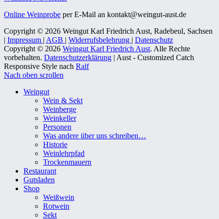
Online Weinprobe
per E-Mail an kontakt@weingut-aust.de
Copyright © 2026 Weingut Karl Friedrich Aust, Radebeul, Sachsen
|
Impressum
|
AGB
|
Widerrufsbelehrung
|
Datenschutz
Copyright © 2026
Weingut Karl Friedrich Aust
. Alle Rechte
vorbehalten.
Datenschutzerklärung
| Aust - Customized Catch
Responsive Style nach
Ralf
Nach oben scrollen
Weingut
Wein & Sekt
Weinberge
Weinkeller
Personen
Was andere über uns schreiben…
Historie
Weinlehrpfad
Trockenmauern
Restaurant
Gutsladen
Shop
Weißwein
Rotwein
Sekt