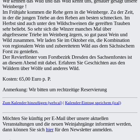
Wir kennen das Wild und das Wild kennt uns, genauer gesagt unsere
Weinberge !
Im Frühjahr kommen die Rehe gern in die Weinberge. Zu der Zeit,
in der die jungen Triebe an den Reben am besten schmecken. Im
Herbst sind auch unter den Wildschweinen die gereiften Trauben
sehr beliebt. So sehr sich die Winzer manches Mal über
abgefressene Triebe im Weinberg ärgern, so gut passt Wein und
Wild zusammen. Wir laden Sie im Oktober ein, die Kombination
von regionalem Wein und zubereitetem Wild aus dem Sächsischem
Forst zu genießen.
Der Revierförster vom Forstbezirk Dresden des Sachsenforstes ist
an diesem Abend mit dabei. Erfahren Sie Geschichten aus den
Wäldern über Wölfe und anderes Wild.
Kosten: 65,00 Euro p. P.
Anmerkung: Wir bitten um rechtzeitige Reservierung
Zum Kalender hinzufügen (webcal)
|
Kalender-Eintrag speichern (ical)
Möchten Sie künftig per E-Mail über unsere aktuellen
Veranstaltungen und die neuen Weinjahrgänge informiert werden,
dann können Sie sich
hier
für den Newsletter anmelden.