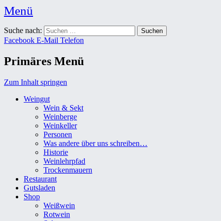
Menü
Weingut Karl Friedrich Aust
Suche nach:
Das Weingut im Herzen der Radebeuler Oberlößnitz
Facebook
E-Mail
Telefon
Primäres Menü
Zum Inhalt springen
Weingut
Wein & Sekt
Weinberge
Weinkeller
Personen
Was andere über uns schreiben…
Historie
Weinlehrpfad
Trockenmauern
Restaurant
Gutsladen
Shop
Weißwein
Rotwein