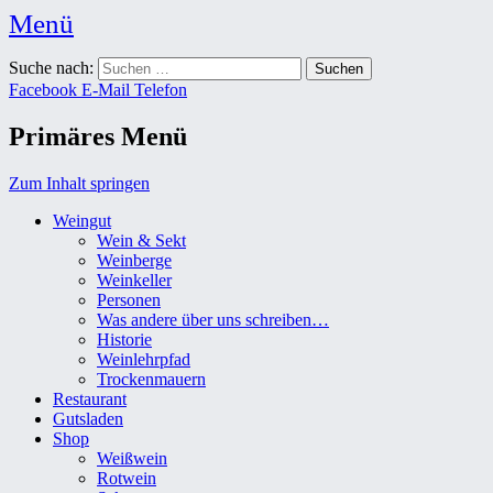
Menü
Weingut Karl Friedrich Aust
Suche nach:
Das Weingut im Herzen der Radebeuler Oberlößnitz
Facebook
E-Mail
Telefon
Primäres Menü
Zum Inhalt springen
Weingut
Wein & Sekt
Weinberge
Weinkeller
Personen
Was andere über uns schreiben…
Historie
Weinlehrpfad
Trockenmauern
Restaurant
Gutsladen
Shop
Weißwein
Rotwein