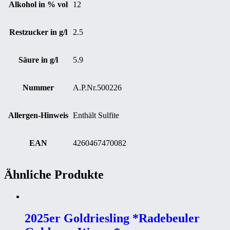
Alkohol in % vol
12
Restzucker in g/l
2.5
Säure in g/l
5.9
Nummer
A.P.Nr.500226
Allergen-Hinweis
Enthält Sulfite
EAN
4260467470082
Ähnliche Produkte
2025er Goldriesling *Radebeuler