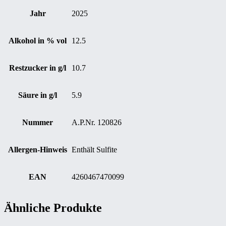
Jahr
2025
Alkohol in % vol
12.5
Restzucker in g/l
10.7
Säure in g/l
5.9
Nummer
A.P.Nr. 120826
Allergen-Hinweis
Enthält Sulfite
EAN
4260467470099
Ähnliche Produkte