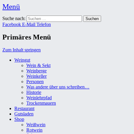
Menü
Weingut Karl Friedrich Aust
Suche nach:
Das Weingut im Herzen der Radebeuler Oberlößnitz
Facebook
E-Mail
Telefon
Primäres Menü
Zum Inhalt springen
Weingut
Wein & Sekt
Weinberge
Weinkeller
Personen
Was andere über uns schreiben…
Historie
Weinlehrpfad
Trockenmauern
Restaurant
Gutsladen
Shop
Weißwein
Rotwein