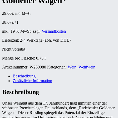
Goldener Wagen*
29,00
€
inkl. MwSt.
38,67
€
/
l
inkl. 19 % MwSt.
zzgl.
Versandkosten
Lieferzeit:
2-4 Werktage (abh. von DHL)
Nicht vorrätig
Menge pro Flasche: 0,75
l
Artikelnummer:
W250080
Kategorien:
Wein
,
Weißwein
Beschreibung
Zusätzliche Information
Beschreibung
Unser Weingut aus dem 17. Jahrhundert liegt inmitten einer der
schönsten Premiumlagen Deutschlands, dem „Radebeuler Goldener
Wagen“. Dieser Riesling spiegelt das Potenzial der Einzellage
wunderbar wider. Im Duft präsentieren sich Noten von Blüten und