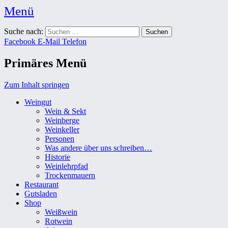
Menü
Weingut Karl Friedrich Aust
Suche nach:
Das Weingut im Herzen der Radebeuler Oberlößnitz
Facebook
E-Mail
Telefon
Primäres Menü
Zum Inhalt springen
Weingut
Wein & Sekt
Weinberge
Weinkeller
Personen
Was andere über uns schreiben…
Historie
Weinlehrpfad
Trockenmauern
Restaurant
Gutsladen
Shop
Weißwein
Rotwein