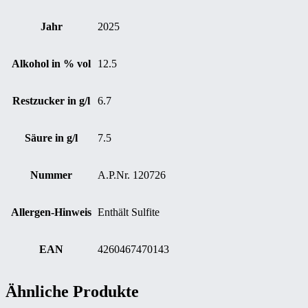
Jahr
2025
Alkohol in % vol
12.5
Restzucker in g/l
6.7
Säure in g/l
7.5
Nummer
A.P.Nr. 120726
Allergen-Hinweis
Enthält Sulfite
EAN
4260467470143
Ähnliche Produkte