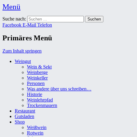
Menü
Weingut Karl Friedrich Aust
Suche nach:
Das Weingut im Herzen der Radebeuler Oberlößnitz
Facebook
E-Mail
Telefon
Primäres Menü
Zum Inhalt springen
Weingut
Wein & Sekt
Weinberge
Weinkeller
Personen
Was andere über uns schreiben…
Historie
Weinlehrpfad
Trockenmauern
Restaurant
Gutsladen
Shop
Weißwein
Rotwein