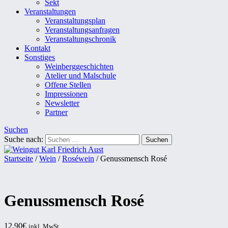
Sekt
Veranstaltungen
Veranstaltungsplan
Veranstaltungsanfragen
Veranstaltungschronik
Kontakt
Sonstiges
Weinberggeschichten
Atelier und Malschule
Offene Stellen
Impressionen
Newsletter
Partner
Suchen
Suche nach:
Startseite
/
Wein
/
Roséwein
/ Genussmensch Rosé
Genussmensch Rosé
12,90
€
inkl. MwSt.