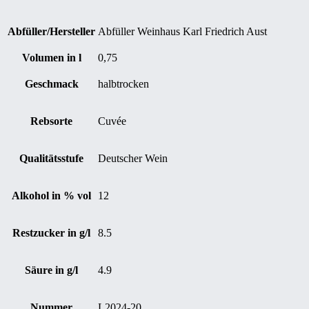
Abfüller/Hersteller
Abfüller Weinhaus Karl Friedrich Aust
Volumen in l
0,75
Geschmack
halbtrocken
Rebsorte
Cuvée
Qualitätsstufe
Deutscher Wein
Alkohol in % vol
12
Restzucker in g/l
8.5
Säure in g/l
4.9
Nummer
L2024-20