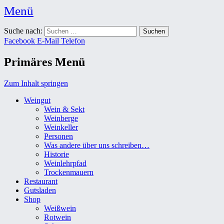
Menü
Weingut Karl Friedrich Aust
Suche nach:
Das Weingut im Herzen der Radebeuler Oberlößnitz
Facebook
E-Mail
Telefon
Primäres Menü
Zum Inhalt springen
Weingut
Wein & Sekt
Weinberge
Weinkeller
Personen
Was andere über uns schreiben…
Historie
Weinlehrpfad
Trockenmauern
Restaurant
Gutsladen
Shop
Weißwein
Rotwein