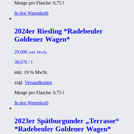
Menge pro Flasche: 0,75
l
In den Warenkorb
2024er Riesling *Radebeuler
Goldener Wagen*
29,00
€
inkl. MwSt.
38,67
€
/
l
inkl. 19 % MwSt.
zzgl.
Versandkosten
Menge pro Flasche: 0,75
l
In den Warenkorb
2023er Spätburgunder „Terrasse“
*Radebeuler Goldener Wagen*