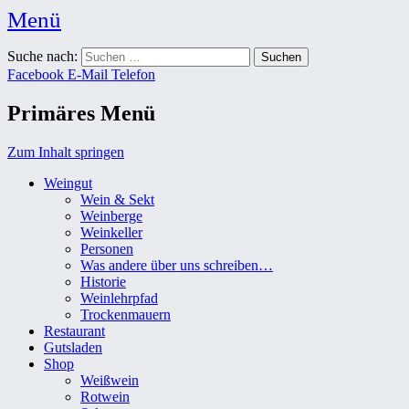
Menü
Weingut Karl Friedrich Aust
Suche nach:
Das Weingut im Herzen der Radebeuler Oberlößnitz
Facebook
E-Mail
Telefon
Primäres Menü
Zum Inhalt springen
Weingut
Wein & Sekt
Weinberge
Weinkeller
Personen
Was andere über uns schreiben…
Historie
Weinlehrpfad
Trockenmauern
Restaurant
Gutsladen
Shop
Weißwein
Rotwein