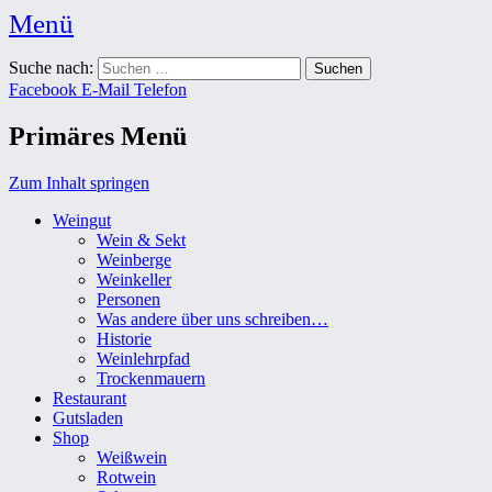
Menü
Weingut Karl Friedrich Aust
Suche nach:
Das Weingut im Herzen der Radebeuler Oberlößnitz
Facebook
E-Mail
Telefon
Primäres Menü
Zum Inhalt springen
Weingut
Wein & Sekt
Weinberge
Weinkeller
Personen
Was andere über uns schreiben…
Historie
Weinlehrpfad
Trockenmauern
Restaurant
Gutsladen
Shop
Weißwein
Rotwein