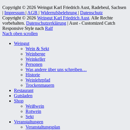
Copyright © 2026 Weingut Karl Friedrich Aust, Radebeul, Sachsen
|
Impressum
|
AGB
|
Widerrufsbelehrung
|
Datenschutz
Copyright © 2026
Weingut Karl Friedrich Aust
. Alle Rechte
vorbehalten.
Datenschutzerklärung
| Aust - Customized Catch
Responsive Style nach
Ralf
Nach oben scrollen
Weingut
Wein & Sekt
Weinberge
Weinkeller
Personen
Was andere über uns schreiben…
Historie
Weinlehrpfad
Trockenmauern
Restaurant
Gutsladen
Shop
Weißwein
Rotwein
Sekt
Veranstaltungen
Veranstaltungsplan