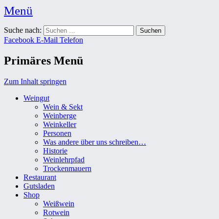
Menü
Weingut Karl Friedrich Aust
Suche nach:
Das Weingut im Herzen der Radebeuler Oberlößnitz
Facebook
E-Mail
Telefon
Primäres Menü
Zum Inhalt springen
Weingut
Wein & Sekt
Weinberge
Weinkeller
Personen
Was andere über uns schreiben…
Historie
Weinlehrpfad
Trockenmauern
Restaurant
Gutsladen
Shop
Weißwein
Rotwein