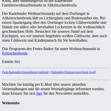
Klein, aber stimmungsvoll ist der Radebeuler
Familienweihnachtsmarkt in Altkötzschenbroda.
Der Radebeuler Weihnachtsmarkt auf dem Dorfanger in
Altkötzschenbroda lädt zu Lichterglanz und Budenzauber ein. Bei
einem Spaziergang über den Dorfanger locken Glühweindüfte und
Stände mit süßen oder herzhaften Leckereien in die weihnachtlich
geschmückten Höfe. Besuchen Sie unseren Stand auf dem
Kirchplatz, wo wir unseren begehrten weißen Glühwein, aber auch
roten Glühwein und Kinderpunsch für Sie bereithalten.
Das Programm des Festes finden Sie unter Weihnachtsmarkt in
Kötzschenbroda
Eintritt: frei
Zum Kalender hinzufügen (webcal)
|
Kalender-Eintrag speichern (ical)
Möchten Sie künftig per E-Mail über unsere aktuellen
Veranstaltungen und die neuen Weinjahrgänge informiert werden,
dann können Sie sich
hier
für den Newsletter anmelden.
Weinstube