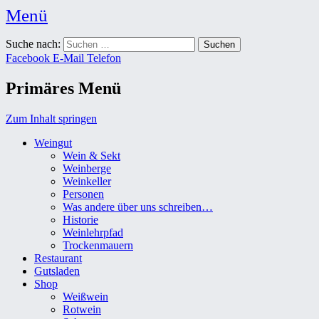
Menü
Weingut Karl Friedrich Aust
Suche nach:
Das Weingut im Herzen der Radebeuler Oberlößnitz
Facebook
E-Mail
Telefon
Primäres Menü
Zum Inhalt springen
Weingut
Wein & Sekt
Weinberge
Weinkeller
Personen
Was andere über uns schreiben…
Historie
Weinlehrpfad
Trockenmauern
Restaurant
Gutsladen
Shop
Weißwein
Rotwein