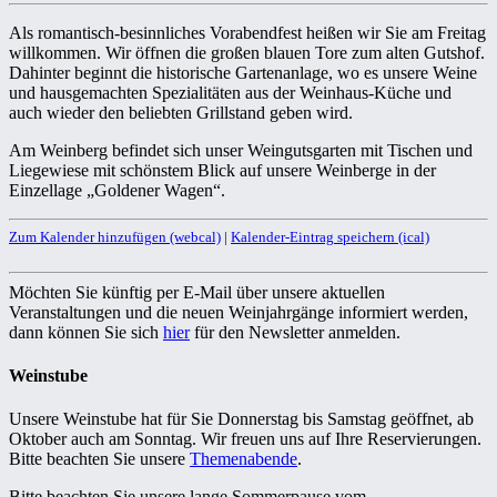
Als romantisch-besinnliches Vorabendfest heißen wir Sie am Freitag
willkommen. Wir öffnen die großen blauen Tore zum alten Gutshof.
Dahinter beginnt die historische Gartenanlage, wo es unsere Weine
und hausgemachten Spezialitäten aus der Weinhaus-Küche und
auch wieder den beliebten Grillstand geben wird.
Am Weinberg befindet sich unser Weingutsgarten mit Tischen und
Liegewiese mit schönstem Blick auf unsere Weinberge in der
Einzellage „Goldener Wagen“.
Zum Kalender hinzufügen (webcal)
|
Kalender-Eintrag speichern (ical)
Möchten Sie künftig per E-Mail über unsere aktuellen
Veranstaltungen und die neuen Weinjahrgänge informiert werden,
dann können Sie sich
hier
für den Newsletter anmelden.
Weinstube
Unsere Weinstube hat für Sie Donnerstag bis Samstag geöffnet, ab
Oktober auch am Sonntag. Wir freuen uns auf Ihre Reservierungen.
Bitte beachten Sie unsere
Themenabende
.
Bitte beachten Sie unsere lange Sommerpause vom