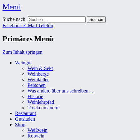
Menü
Weingut Karl Friedrich Aust
Suche nach:
Das Weingut im Herzen der Radebeuler Oberlößnitz
Facebook
E-Mail
Telefon
Primäres Menü
Zum Inhalt springen
Weingut
Wein & Sekt
Weinberge
Weinkeller
Personen
Was andere über uns schreiben…
Historie
Weinlehrpfad
Trockenmauern
Restaurant
Gutsladen
Shop
Weißwein
Rotwein