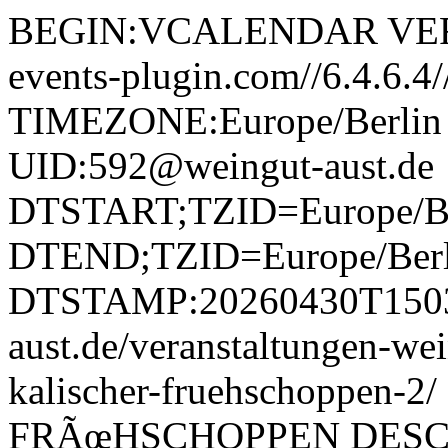
BEGIN:VCALENDAR VERS
events-plugin.com//6.4.6.
TIMEZONE:Europe/Berli
UID:592@weingut-aust.de
DTSTART;TZID=Europe/Be
DTEND;TZID=Europe/Berl
DTSTAMP:20260430T15034
aust.de/veranstaltungen-we
kalischer-fruehschopp
FRÃœHSCHOPPEN DESC