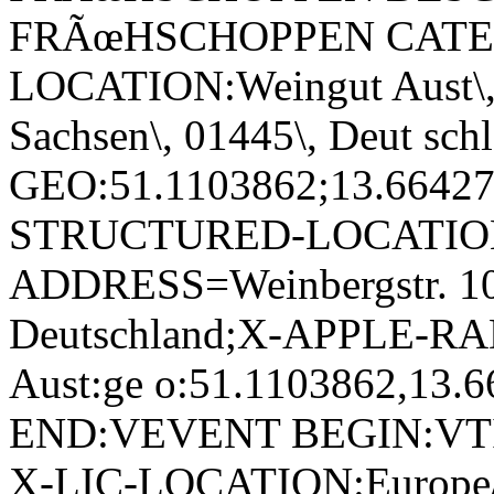
FRÃœHSCHOPPEN CATEG
LOCATION:Weingut Aust\, W
Sachsen\, 01445\, Deut sch
GEO:51.1103862;13.6642
STRUCTURED-LOCATIO
ADDRESS=Weinbergstr. 10\,
Deutschland;X-APPLE-R
Aust:ge o:51.1103862,13.
END:VEVENT BEGIN:VTI
X-LIC-LOCATION:Europe