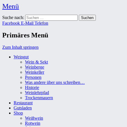
Menü
Weingut Karl Friedrich Aust
Suche nach:
Das Weingut im Herzen der Radebeuler Oberlößnitz
Facebook
E-Mail
Telefon
Primäres Menü
Zum Inhalt springen
Weingut
Wein & Sekt
Weinberge
Weinkeller
Personen
Was andere über uns schreiben…
Historie
Weinlehrpfad
Trockenmauern
Restaurant
Gutsladen
Shop
Weißwein
Rotwein