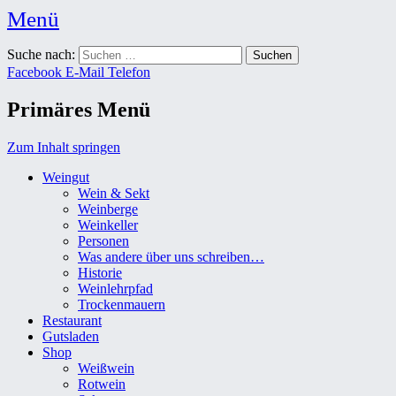
Menü
Weingut Karl Friedrich Aust
Suche nach:
Das Weingut im Herzen der Radebeuler Oberlößnitz
Facebook
E-Mail
Telefon
Primäres Menü
Zum Inhalt springen
Weingut
Wein & Sekt
Weinberge
Weinkeller
Personen
Was andere über uns schreiben…
Historie
Weinlehrpfad
Trockenmauern
Restaurant
Gutsladen
Shop
Weißwein
Rotwein