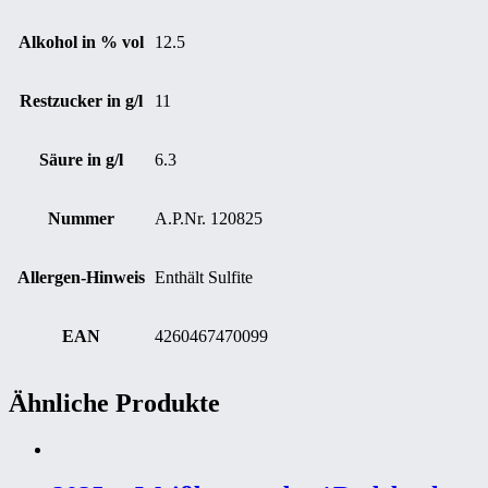
Alkohol in % vol
12.5
Restzucker in g/l
11
Säure in g/l
6.3
Nummer
A.P.Nr. 120825
Allergen-Hinweis
Enthält Sulfite
EAN
4260467470099
Ähnliche Produkte