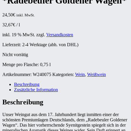
*Radebeuler Goldener Wagen*
24,50
€
inkl. MwSt.
32,67
€
/
l
inkl. 19 % MwSt.
zzgl.
Versandkosten
Lieferzeit:
2-4 Werktage (abh. von DHL)
Nicht vorrätig
Menge pro Flasche: 0,75
l
Artikelnummer:
W240075
Kategorien:
Wein
,
Weißwein
Beschreibung
Zusätzliche Information
Beschreibung
Unser Weingut aus dem 17. Jahrhundert liegt inmitten einer der
schönsten Premiumlagen Deutschlands, dem „Radebeuler Goldener
Wagen“. Das hier vorherrschende Syenitgestein spiegelt sich in der
mineralischen Aromatik dieses Weines wider. Sein Duft erinnert an