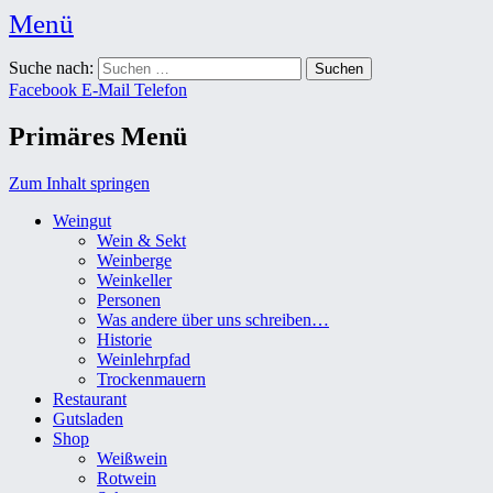
Menü
Weingut Karl Friedrich Aust
Suche nach:
Das Weingut im Herzen der Radebeuler Oberlößnitz
Facebook
E-Mail
Telefon
Primäres Menü
Zum Inhalt springen
Weingut
Wein & Sekt
Weinberge
Weinkeller
Personen
Was andere über uns schreiben…
Historie
Weinlehrpfad
Trockenmauern
Restaurant
Gutsladen
Shop
Weißwein
Rotwein